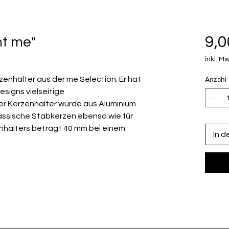
9,0
ht me"
inkl. Mw
zenhalter aus der me Selection. Er hat
Anzahl
esigns vielseitige
r Kerzenhalter wurde aus Aluminium
klassische Stabkerzen ebenso wie für
enhalters beträgt 40 mm bei einem
In 