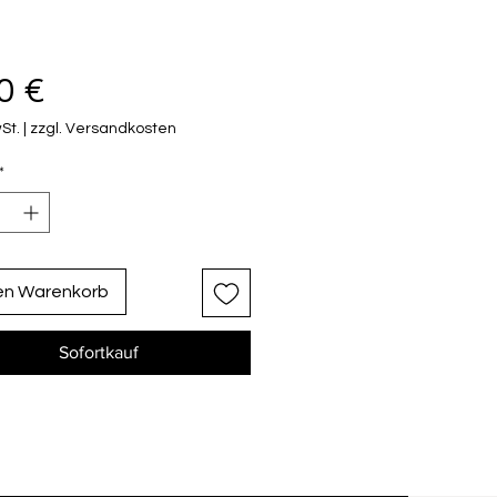
Preis
0 €
St.
|
zzgl. Versandkosten
*
den Warenkorb
Sofortkauf