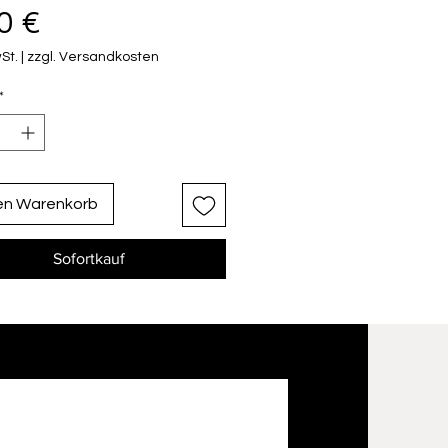
Preis
0 €
St.
|
zzgl. Versandkosten
*
den Warenkorb
Sofortkauf