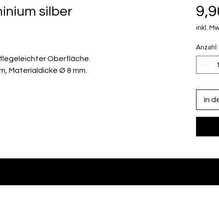
9,9
inium silber
inkl. Mw
Anzahl
flegeleichter Oberfläche.
m, Materialdicke Ø 8 mm.
In 